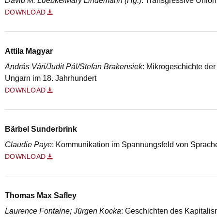
David M. Luebke/Mary Lindemann (Hg.)
: Transgressive Unio
DOWNLOAD
Attila Magyar
András Vári/Judit Pál/Stefan Brakensiek
: Mikrogeschichte der
Ungarn im 18. Jahrhundert
DOWNLOAD
Bärbel Sunderbrink
Claudie Paye
: Kommunikation im Spannungsfeld von Sprach
DOWNLOAD
Thomas Max Safley
Laurence Fontaine; Jürgen Kocka
: Geschichten des Kapitali