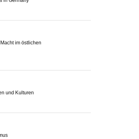
ns in Germany
 Macht im östlichen
en und Kulturen
smus