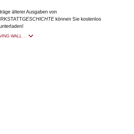
träge älterer Ausgaben von
RKSTATT
GESCHICHTE
können Sie kostenlos
unterladen!
VING WALL …