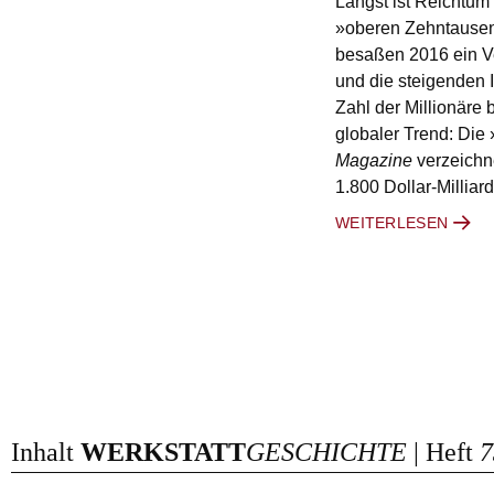
Längst ist Reichtum
»oberen Zehntausen
besaßen 2016 ein Ve
und die steigenden 
Zahl der Millionäre 
globaler Trend: Die 
Magazine
verzeichne
1.800 Dollar-Millia
WEITERLESEN
Inhalt
WERKSTATT
GESCHICHTE
| Heft
7