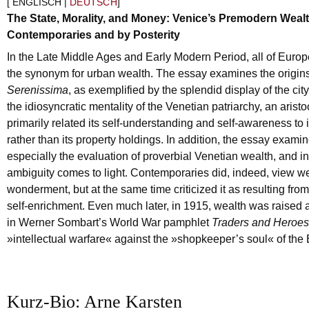
[ ENGLISCH |
DEUTSCH
]
The State, Morality, and Money: Venice’s Premodern Weal
Contemporaries and by Posterity
In the Late Middle Ages and Early Modern Period, all of Euro
the synonym for urban wealth. The essay examines the origins
Serenissima
, as exemplified by the splendid display of the ci
the idiosyncratic mentality of the Venetian patriarchy, an aristoc
primarily related its self-understanding and self-awareness to 
rather than its property holdings. In addition, the essay exami
especially the evaluation of proverbial Venetian wealth, and in 
ambiguity comes to light. Contemporaries did, indeed, view w
wonderment, but at the same time criticized it as resulting from
self-enrichment. Even much later, in 1915, wealth was raised 
in Werner Sombart’s World War pamphlet
Traders and Heroes
»intellectual warfare« against the »shopkeeper’s soul« of the 
Kurz-Bio: Arne Karsten