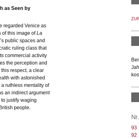
th as Seen by
ZU
pe regarded Venice as
 of this image of
La
ty’s public spaces and
ratic ruling class that
its commercial activity
Bei
nes the perception and
Jah
this respect, a clear
kos
ealth with astonished
 a ruthless mentality of
as an indirect argument
to justify waging
British people.
Nr
93
92