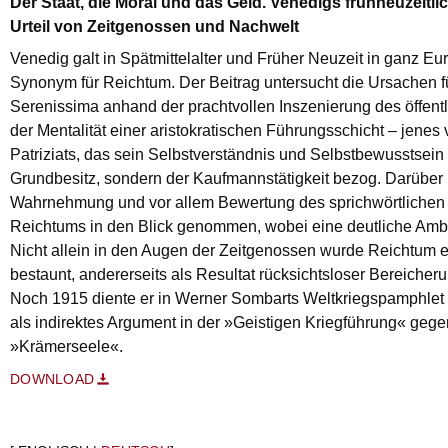
Der Staat, die Moral und das Geld. Venedigs frühneuzeitl
Urteil von Zeitgenossen und Nachwelt
Venedig galt in Spätmittelalter und Früher Neuzeit in ganz Eu
Synonym für Reichtum. Der Beitrag untersucht die Ursachen f
Serenissima anhand der prachtvollen Inszenierung des öffent
der Mentalität einer aristokratischen Führungsschicht – jene
Patriziats, das sein Selbstverständnis und Selbstbewusstsein
Grundbesitz, sondern der Kaufmannstätigkeit bezog. Darüber 
Wahrnehmung und vor allem Bewertung des sprichwörtlichen
Reichtums in den Blick genommen, wobei eine deutliche Ambigu
Nicht allein in den Augen der Zeitgenossen wurde Reichtum 
bestaunt, andererseits als Resultat rücksichtsloser Bereicherung
Noch 1915 diente er in Werner Sombarts Weltkriegspamphlet
als indirektes Argument in der »Geistigen Kriegführung« gegen
»Krämerseele«.
DOWNLOAD