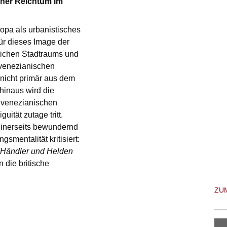
icher Reichtum im
ropa als urbanistisches
ür dieses Image der
lichen Stadtraums und
s venezianischen
 nicht primär aus dem
hinaus wird die
 venezianischen
ität zutage tritt.
einerseits bewundernd
smentalität kritisiert:
Händler und Helden
 die britische
ZU