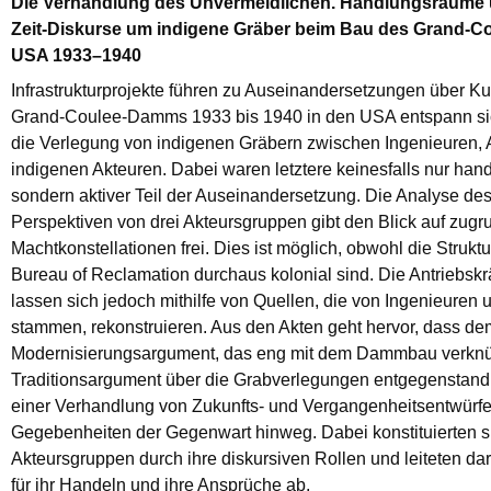
Die Verhandlung des Unvermeidlichen. Handlungsräume 
Zeit-Diskurse um indigene Gräber beim Bau des Grand-
USA 1933–1940
Infrastrukturprojekte führen zu Auseinandersetzungen über Ku
Grand-Coulee-Damms 1933 bis 1940 in den USA entspann si
die Verlegung von indigenen Gräbern zwischen Ingenieuren,
indigenen Akteuren. Dabei waren letztere keinesfalls nur han
sondern aktiver Teil der Auseinandersetzung. Die Analyse de
Perspektiven von drei Akteursgruppen gibt den Blick auf zug
Machtkonstellationen frei. Dies ist möglich, obwohl die Strukt
Bureau of Reclamation durchaus kolonial sind. Die Antriebskrä
lassen sich jedoch mithilfe von Quellen, die von Ingenieuren
stammen, rekonstruieren. Aus den Akten geht hervor, dass de
Modernisierungsargument, das eng mit dem Dammbau verknüp
Traditionsargument über die Grabverlegungen entgegenstand.
einer Verhandlung von Zukunfts- und Vergangenheitsentwürfe
Gegebenheiten der Gegenwart hinweg. Dabei konstituierten s
Akteursgruppen durch ihre diskursiven Rollen und leiteten dar
für ihr Handeln und ihre Ansprüche ab.