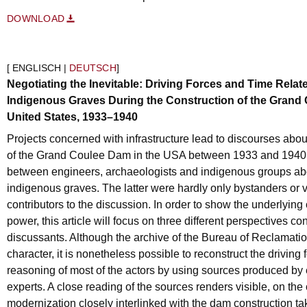
DOWNLOAD
[ ENGLISCH |
DEUTSCH
]
Negotiating the Inevitable: Driving Forces and Time Rela
Indigenous Graves During the Construction of the Grand 
United States, 1933–1940
Projects concerned with infrastructure lead to discourses abou
of the Grand Coulee Dam in the USA between 1933 and 1940 
between engineers, archaeologists and indigenous groups abou
indigenous graves. The latter were hardly only bystanders or v
contributors to the discussion. In order to show the underlying 
power, this article will focus on three different perspectives c
discussants. Although the archive of the Bureau of Reclamation
character, it is nonetheless possible to reconstruct the driving
reasoning of most of the actors by using sources produced by
experts. A close reading of the sources renders visible, on the
modernization closely interlinked with the dam construction ta