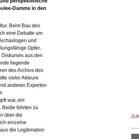
und perspektivische
Coulee-Damms in den
ltur. Beim Bau des
ch eine Debatte um
 Archäologen und
dlungsfähige Opfer,
s Diskurses aus den
runde liegende
uren des Archivs des
fte vieler Akteure
 und anderen Experten
m
ft war, ein
 Beide führten zu
n über die
ZU
ich einzelne
aus die Legitimation