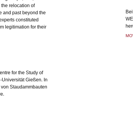
the relocation of
Bei
ure and past beyond the
WE
experts constituted
her
 legitimation for their
MO
ntre for the Study of
-Universität Gießen. In
hte von Staudammbauten
e.