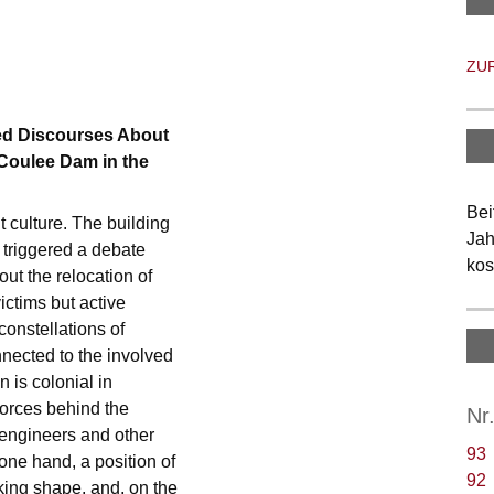
ZU
ted Discourses About
Coulee Dam in the
Bei
t culture. The building
Jah
triggered a debate
kos
t the relocation of
ictims but active
constellations of
onnected to the involved
 is colonial in
 forces behind the
Nr
 engineers and other
93
 one hand, a position of
92
king shape, and, on the