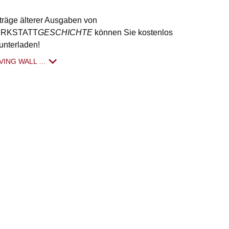
träge älterer Ausgaben von
RKSTATT
GESCHICHTE
können Sie kostenlos
unterladen!
VING WALL …