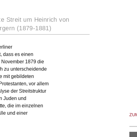
te Streit um Heinrich von
ürgern (1879-1881)
rliner
t, dass es einen
 im November 1879 die
ich zu unterscheidende
e mit gebildeten
Protestanten, vor allem
yse der Streitstruktur
en Juden und
te, die im einzelnen
le und einer
ZU