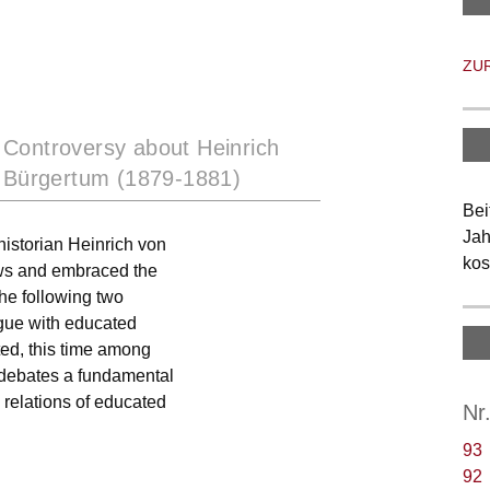
ZU
 Controversy about Heinrich
d Bürgertum (1879-1881)
Bei
Jah
 historian Heinrich von
kos
ws and embraced the
the following two
argue with educated
ted, this time among
e debates a fundamental
 relations of educated
Nr
93
92