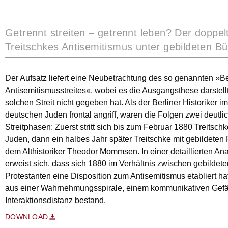
Getrennt streiten – getrennt leben? Der doppel
Treitschkes Antisemitismus unter gebildeten B
Der Aufsatz liefert eine Neubetrachtung des so genannten »Be
Antisemitismusstreites«, wobei es die Ausgangsthese darstell
solchen Streit nicht gegeben hat. Als der Berliner Historiker
deutschen Juden frontal angriff, waren die Folgen zwei deutl
Streitphasen: Zuerst stritt sich bis zum Februar 1880 Treitschk
Juden, dann ein halbes Jahr später Treitschke mit gebildeten 
dem Althistoriker Theodor Mommsen. In einer detaillierten Anal
erweist sich, dass sich 1880 im Verhältnis zwischen gebildet
Protestanten eine Disposition zum Antisemitismus etabliert hat
aus einer Wahrnehmungsspirale, einem kommunikativen Gefäl
Interaktionsdistanz bestand.
DOWNLOAD