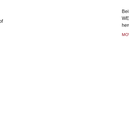
Bei
WE
of
her
MO
enschutzerklärung
/
hergestellt von schoenundneu