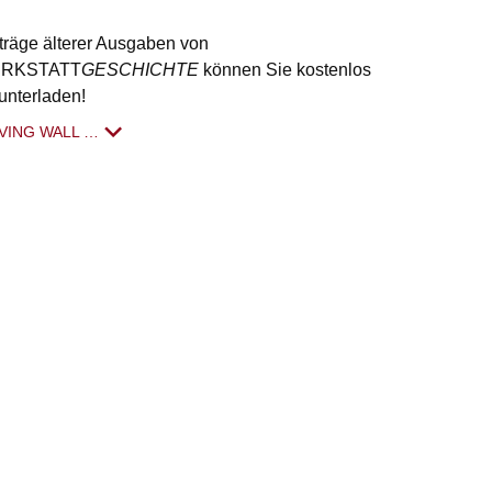
träge älterer Ausgaben von
RKSTATT
GESCHICHTE
können Sie kostenlos
unterladen!
VING WALL …