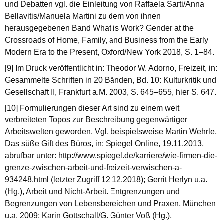
und Debatten vgl. die Einleitung von Raffaela Sarti/Anna
Bellavitis/Manuela Martini zu dem von ihnen
herausgegebenen Band What is Work? Gender at the
Crossroads of Home, Family, and Business from the Early
Modern Era to the Present, Oxford/New York 2018, S. 1–84.
[9] Im Druck veröffentlicht in: Theodor W. Adorno, Freizeit, in:
Gesammelte Schriften in 20 Bänden, Bd. 10: Kulturkritik und
Gesellschaft II, Frankfurt a.M. 2003, S. 645–655, hier S. 647.
[10] Formulierungen dieser Art sind zu einem weit
verbreiteten Topos zur Beschreibung gegenwärtiger
Arbeitswelten geworden. Vgl. beispielsweise Martin Wehrle,
Das süße Gift des Büros, in: Spiegel Online, 19.11.2013,
abrufbar unter: http://www.spiegel.de/karriere/wie-firmen-die-
grenze-zwischen-arbeit-und-freizeit-verwischen-a-
934248.html (letzter Zugriff 12.12.2018); Gerrit Herlyn u.a.
(Hg.), Arbeit und Nicht-Arbeit. Entgrenzungen und
Begrenzungen von Lebensbereichen und Praxen, München
u.a. 2009; Karin Gottschall/G. Günter Voß (Hg.),