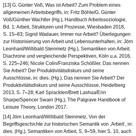
[13] G. Günter Voß, Was ist Arbeit? Zum Problem eines
allgemeinen Arbeitsbegriffs, in: Fritz Böhle/G. Günter
Voß/Günther Wachtler (Hg.), Handbuch Arbeitssoziologie,
Bd. 1: Arbeit, Strukturen und Prozesse, Wiesbaden 2018,
S. 15
–
83; Sigrid Wadauer, Immer nur Arbeit? Überlegungen
zur Historisierung von Arbeit und Lebensunterhalten, in: Jörn
Leonhard/Willibald Steinmetz (Hg.), Semantiken von Arbeit.
Diachrone und vergleichende Perspektiven, Köln u.a. 2016,
S. 225
–
246; Nicole Colin/Franziska Schößler, Das nennen
Sie Arbeit? Der Produktivitätsdiskurs und seine
Ausschlüsse, in: dies. (Hg.), Das nennen Sie Arbeit? Der
Produktivitätsdiskurs und seine Ausschlüsse, Heidelberg
2013, S. 7
–
28; Karl Spracklen/Brett Lashua/Erin
Sharpe/Spencer Swain (Hg.), The Palgrave Handbook of
Leisure Theory, London 2017.
[14] Jörn Leonhard/Willibald Steinmetz, Von der
Begriffsgeschichte zur historischen Semantik von ‚Arbeit‘, in:
dies. (Hg.), Semantiken von Arbeit, S. 9
–
59, hier S. 10, auch