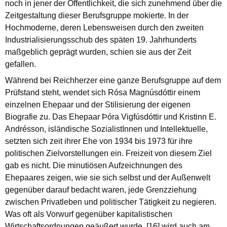
noch in jener der Öffentlichkeit, die sich zunehmend über die
Zeitgestaltung dieser Berufsgruppe mokierte. In der
Hochmoderne, deren Lebensweisen durch den zweiten
Industrialisierungsschub des späten 19. Jahrhunderts
maßgeblich geprägt wurden, schien sie aus der Zeit
gefallen.
Während bei Reichherzer eine ganze Berufsgruppe auf dem
Prüfstand steht, wendet sich Rósa Magnúsdóttir einem
einzelnen Ehepaar und der Stilisierung der eigenen
Biografie zu. Das Ehepaar Þóra Vigfúsdóttir und Kristinn E.
Andrésson, isländische SozialistInnen und Intellektuelle,
setzten sich zeit ihrer Ehe von 1934 bis 1973 für ihre
politischen Zielvorstellungen ein. Freizeit von diesem Ziel
gab es nicht. Die minutiösen Aufzeichnungen des
Ehepaares zeigen, wie sie sich selbst und der Außenwelt
gegenüber darauf bedacht waren, jede Grenzziehung
zwischen Privatleben und politischer Tätigkeit zu negieren.
Was oft als Vorwurf gegenüber kapitalistischen
Wirtschaftsordnungen geäußert wurde, [16] wird auch am