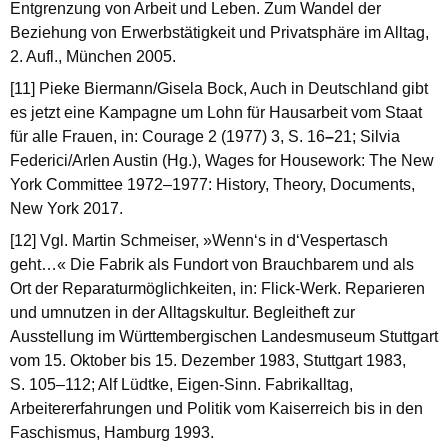
Entgrenzung von Arbeit und Leben. Zum Wandel der
Beziehung von Erwerbstätigkeit und Privatsphäre im Alltag,
2. Aufl., München 2005.
[11] Pieke Biermann/Gisela Bock, Auch in Deutschland gibt
es jetzt eine Kampagne um Lohn für Hausarbeit vom Staat
für alle Frauen, in: Courage 2 (1977) 3, S. 16
–
21; Silvia
Federici/Arlen Austin (Hg.), Wages for Housework: The New
York Committee 1972–1977: History, Theory, Documents,
New York 2017.
[12] Vgl. Martin Schmeiser, »Wenn‘s in d‘Vespertasch
geht…« Die Fabrik als Fundort von Brauchbarem und als
Ort der Reparaturmöglichkeiten, in: Flick-Werk. Reparieren
und umnutzen in der Alltagskultur. Begleitheft zur
Ausstellung im Württembergischen Landesmuseum Stuttgart
vom 15. Oktober bis 15. Dezember 1983, Stuttgart 1983,
S. 105–112; Alf Lüdtke, Eigen-Sinn. Fabrikalltag,
Arbeitererfahrungen und Politik vom Kaiserreich bis in den
Faschismus, Hamburg 1993.