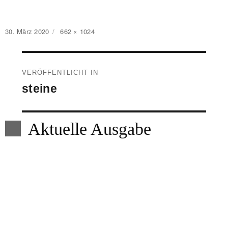
Veröffentlicht
Originalgröße
30. März 2020
662 × 1024
am
Beitragsnavigation
VERÖFFENTLICHT IN
steine
Aktuelle Ausgabe