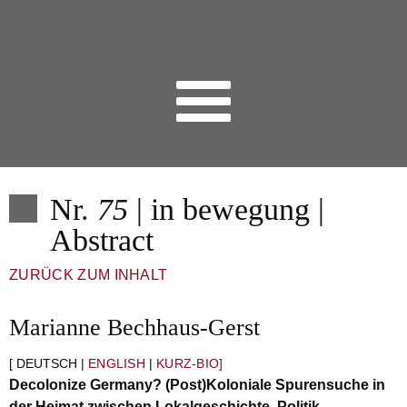
Nr.
75
| in bewegung |
Abstract
ZURÜCK ZUM INHALT
Marianne Bechhaus-Gerst
[ DEUTSCH |
ENGLISH
|
KURZ-BIO]
Decolonize Germany? (Post)Koloniale Spurensuche in
der Heimat zwischen
Lokalgeschichte, Politik,