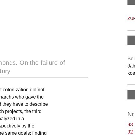
ZU
Bei
monds. On the failure of
Jah
tury
kos
f colonization did not
monarchs who gave the
d they have to describe
 projects, the third
Nr
nalyzed in a
93
pectively by the
92
e same goals: finding