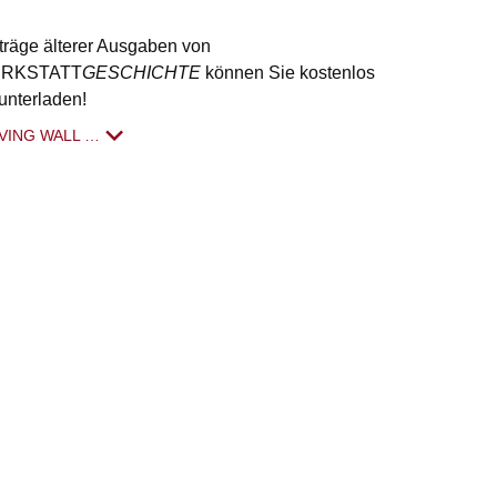
träge älterer Ausgaben von
RKSTATT
GESCHICHTE
können Sie kostenlos
unterladen!
VING WALL …