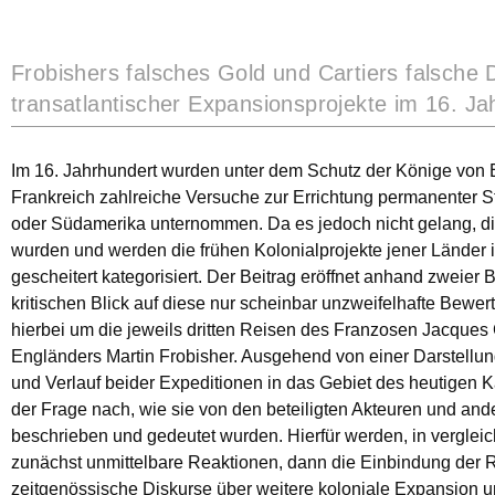
Frobishers falsches Gold und Cartiers falsche
transatlantischer Expansionsprojekte im 16. Ja
Im 16. Jahrhundert wurden unter dem Schutz der Könige von
Frankreich zahlreiche Versuche zur Errichtung permanenter S
oder Südamerika unternommen. Da es jedoch nicht gelang, die
wurden und werden die frühen Kolonialprojekte jener Länder i
gescheitert kategorisiert. Der Beitrag eröffnet anhand zweier 
kritischen Blick auf diese nur scheinbar unzweifelhafte Bewer
hierbei um die jeweils dritten Reisen des Franzosen Jacques 
Engländers Martin Frobisher. Ausgehend von einer Darstellun
und Verlauf beider Expeditionen in das Gebiet des heutigen 
der Frage nach, wie sie von den beteiligten Akteuren und an
beschrieben und gedeutet wurden. Hierfür werden, in verglei
zunächst unmittelbare Reaktionen, dann die Einbindung der R
zeitgenössische Diskurse über weitere koloniale Expansion un