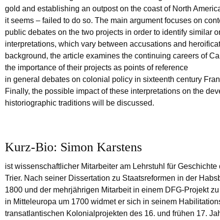
gold and establishing an outpost on the coast of North Americ
it seems – failed to do so. The main argument focuses on con
public debates on the two projects in order to identify similar or
interpretations, which vary between accusations and heroificat
background, the article examines the continuing careers of Ca
the importance of their projects as points of reference
in general debates on colonial policy in sixteenth century Fr
Finally, the possible impact of these interpretations on the de
historiographic traditions will be discussed.
Kurz-Bio: Simon Karstens
ist wissenschaftlicher Mitarbeiter am Lehrstuhl für Geschichte
Trier. Nach seiner Dissertation zu Staatsreformen in der Ha
1800 und der mehrjährigen Mitarbeit in einem DFG-Projekt z
in Mitteleuropa um 1700 widmet er sich in seinem Habilitation
transatlantischen Kolonialprojekten des 16. und frühen 17. Ja