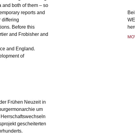
a and both of them – so
temporary reports and
Bei
 differing
WE
ions. Before this
her
rtier and Frobisher and
MO
ance and England.
velopment of
 der Frühen Neuzeit in
bsburgermonarchie um
u Herrschaftswechseln
sprojekt gescheiterten
hrhunderts.