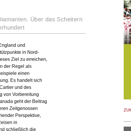
 Diamanten. Über das Scheitern
hrhundert
 England und
tützpunkte in Nord-
ses Ziel zu erreichen,
n der Regel als
Beispiele einen
tung. Es handelt sich
Cartier und des
g von Vorbereitung
Kanada geht der Beitrag
deren Zeitgenossen
ZU
chender Perspektive,
eisen in
d schließlich die